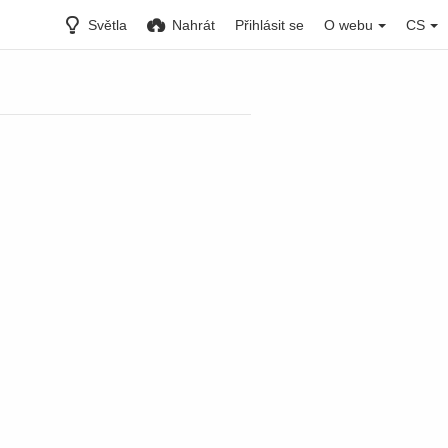
Světla
Nahrát
Přihlásit se
O webu
CS